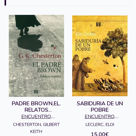
PADRE BROWN,EL.
SABIDURIA DE UN
RELATOS
POBRE
COMPLETOS
ENCUENTRO,
ENCUENTRO,
EDICIONES
EDICIONES
CHESTERTON, GILBERT
LECLERC, ELOI
KEITH
15,00€