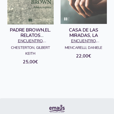
PADRE BROWN,EL.
CASA DE LAS
RELATOS
MIRADAS, LA
COMPLETOS
ENCUENTRO,
ENCUENTRO,
EDICIONES
EDICIONES
CHESTERTON, GILBERT
MENCARELLI, DANIELE
KEITH
22,00€
25,00€