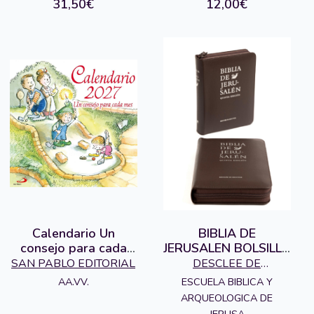
31,50€
12,00€
Calendario Un
BIBLIA DE
consejo para cada
JERUSALEN BOLSILLO
mes 2027
CREMALLERA
SAN PABLO EDITORIAL
DESCLEE DE
5ªEDICION
BROUWER S.A.,
ESCUELA BIBLICA Y
AA.VV.
ARQUEOLOGICA DE
EDITORIAL
JERUSA