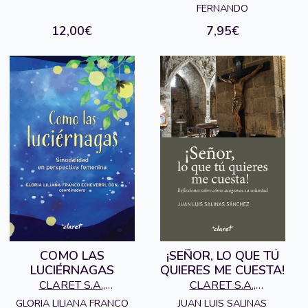
FERNANDO
12,00€
7,95€
COMO LAS
¡SEÑOR, LO QUE TÚ
LUCIÉRNAGAS
QUIERES ME CUESTA!
CLARET S.A.,
CLARET S.A.,
EDITORIAL
EDITORIAL
GLORIA LILIANA FRANCO
JUAN LUIS SALINAS