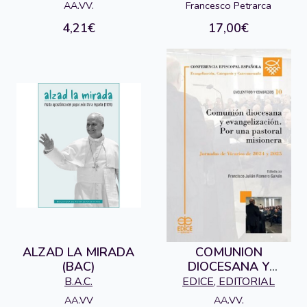
AA.VV.
Francesco Petrarca
4,21€
17,00€
ALZAD LA MIRADA
COMUNION
(BAC)
DIOCESANA Y
EVANGELIZACION
B.A.C.
EDICE, EDITORIAL
POR UNA PASTORAL
AA.VV
AA.VV.