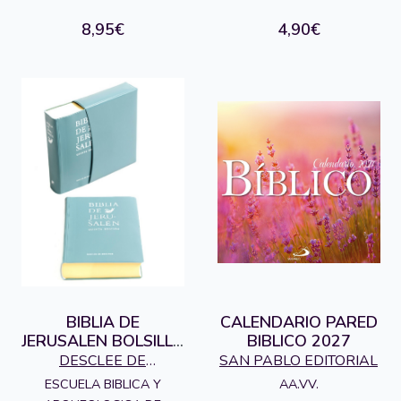
8,95€
4,90€
BIBLIA DE
CALENDARIO PARED
JERUSALEN BOLSILLO
BIBLICO 2027
MODELO 0
DESCLEE DE
SAN PABLO EDITORIAL
5ªEDICION
BROUWER S.A.,
ESCUELA BIBLICA Y
AA.VV.