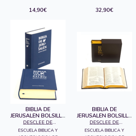
14,90€
32,90€
BIBLIA DE
BIBLIA DE
JERUSALEN BOLSILLO
JERUSALEN BOLSILLO
MODELO 1
MODELO 2
DESCLEE DE
DESCLEE DE
5ªEDICION
5ªEDICION
BROUWER S.A.,
BROUWER S.A.,
ESCUELA BIBLICA Y
ESCUELA BIBLICA Y