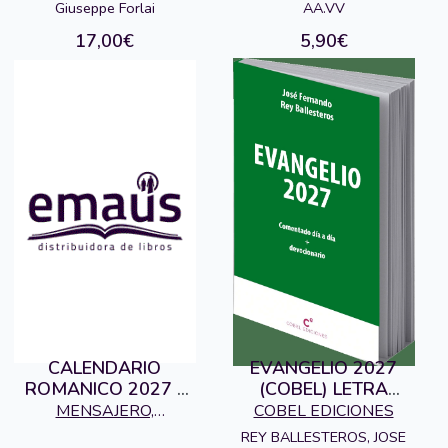
Giuseppe Forlai
AA.VV
17,00€
5,90€
CALENDARIO
EVANGELIO 2027
ROMANICO 2027 -
(COBEL) LETRA
PARED
GRANDE
MENSAJERO,
COBEL EDICIONES
EDICIONES
REY BALLESTEROS, JOSE