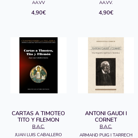
AA.VV
AA.VV.
4,90€
4,90€
CARTAS A TIMOTEO
ANTONI GAUDI I
TITO Y FILEMON
CORNET
B.A.C.
B.A.C.
JUAN LUIS CABALLERO
ARMAND PUIG I TARRECH