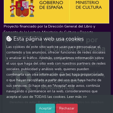
Proyecto financiado por la Dirección General del Libro y
Fomento de la Lectura, Ministerio de Cultura y Deporte
Esta página web usa cookies
Las cookies de este sitio web se usan para personalizar el
contenido y los anuncios, ofrecer funciones de redes sociales
y analizar el tráfico. Además, compartimos información sobre
el uso que haga del sitio web con nuestros partners de redes
Financiado por la Unión Europea-Next Generation EU
sociales, publicidad y análisis web, quienes pueden
combinarla con otra información que les haya proporcionado
o que hayan recopilado a partir del uso que haya hecho de
sus servicios. Si hace clic en "Acepta" este aviso, continúa
navegando o permanece en la web, consideraremos que
acepta el uso de TODAS las cookies.
Leer más >>
Derechos de autor © 2026
Grupo Trevenque
Todos los derechos
reservados.
Aceptar
Rechazar
Versión
0.0.1 |
0.804s