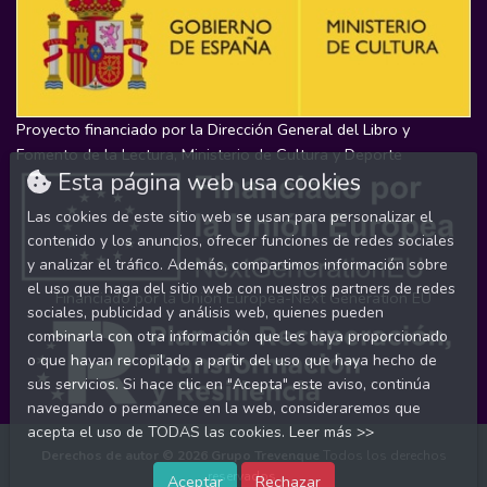
Proyecto financiado por la Dirección General del Libro y
Fomento de la Lectura, Ministerio de Cultura y Deporte
Esta página web usa cookies
Las cookies de este sitio web se usan para personalizar el
contenido y los anuncios, ofrecer funciones de redes sociales
y analizar el tráfico. Además, compartimos información sobre
el uso que haga del sitio web con nuestros partners de redes
Financiado por la Unión Europea-Next Generation EU
sociales, publicidad y análisis web, quienes pueden
combinarla con otra información que les haya proporcionado
o que hayan recopilado a partir del uso que haya hecho de
sus servicios. Si hace clic en "Acepta" este aviso, continúa
navegando o permanece en la web, consideraremos que
acepta el uso de TODAS las cookies.
Leer más >>
Derechos de autor © 2026
Grupo Trevenque
Todos los derechos
reservados.
Aceptar
Rechazar