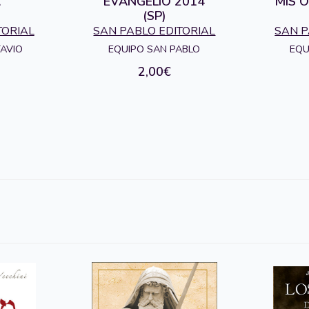
A
EVANGELIO 2014
MIS O
(SP)
TORIAL
SAN PABLO EDITORIAL
SAN P
TAVIO
EQUIPO SAN PABLO
EQU
2,00€