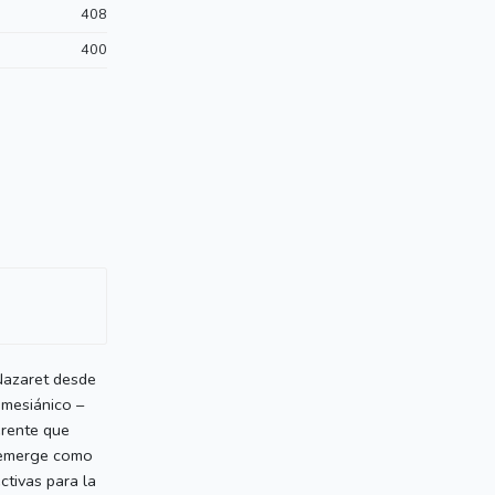
408
400
 Nazaret desde
 mesiánico –
erente que
a emerge como
ctivas para la