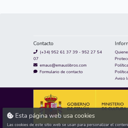
Contacto
Infor
(+34) 952 61 37 39 - 952 27 54
Quien
07
Protec
emaus@emauslibros.com
Polític
Formulario de contacto
Polític
Aviso 
Esta página web usa cookies
Las cookies de este sitio web se usan para personalizar el conten
Proyecto financiado por la Dirección General del