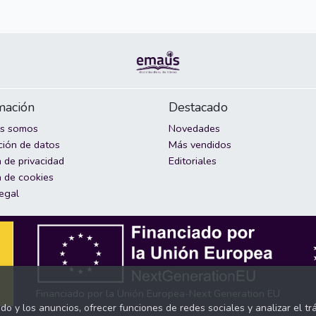
mación
Destacado
es somos
Novedades
ción de datos
Más vendidos
a de privacidad
Editoriales
a de cookies
legal
Financiado por la Unión Europea-Next Generation EU
ido y los anuncios, ofrecer funciones de redes sociales y analizar el 