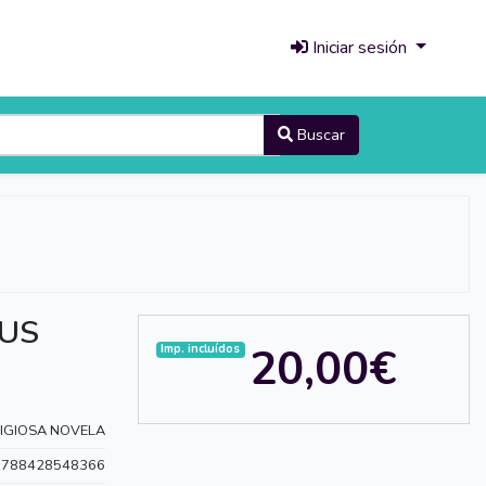
Iniciar sesión
Buscar
SUS
20,00€
Imp. incluídos
LIGIOSA NOVELA
9788428548366