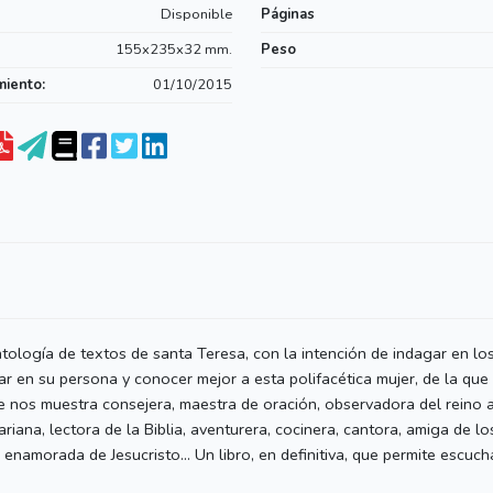
Disponible
Páginas
155x235x32 mm.
Peso
miento:
01/10/2015
ntología de textos de santa Teresa, con la intención de indagar en lo
zar en su persona y conocer mejor a esta polifacética mujer, de la qu
se nos muestra consejera, maestra de oración, observadora del reino a
iana, lectora de la Biblia, aventurera, cocinera, cantora, amiga de lo
 enamorada de Jesucristo... Un libro, en definitiva, que permite escuch