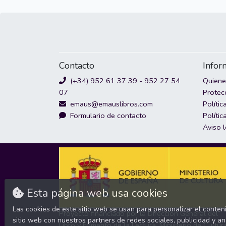
Contacto
Infor
(+34) 952 61 37 39 - 952 27 54
Quien
07
Protec
emaus@emauslibros.com
Polític
Formulario de contacto
Polític
Aviso 
Esta página web usa cookies
Las cookies de este sitio web se usan para personalizar el conten
Proyecto financiado por la Dirección General del
sitio web con nuestros partners de redes sociales, publicidad y a
Libro y Fomento de la Lectura, Ministerio de Cultur