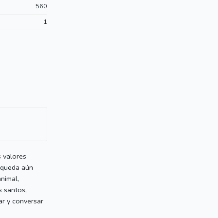
560
1
s valores
e queda aún
nimal,
s santos,
ar y conversar