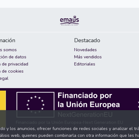
mación
Destacado
es somos
Novedades
ción de datos
Más vendidos
a de privacidad
Editoriales
a de cookies
legal
Financiado por la Unión Europea-Next Generation EU
ido y los anuncios, ofrecer funciones de redes sociales y analizar el 
nálisis web, quienes pueden combinarla con otra información que les 
a y