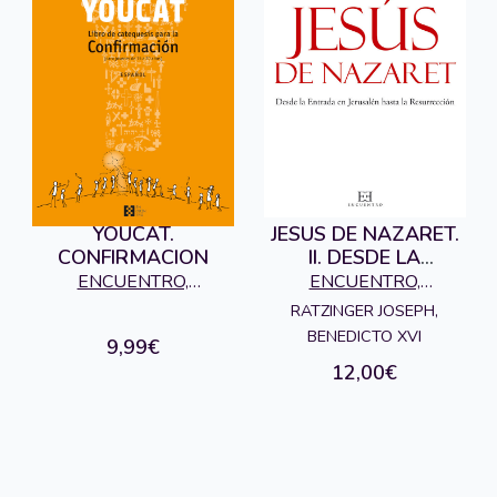
YOUCAT.
JESUS DE NAZARET.
CONFIRMACION
II. DESDE LA
ENTRADA A
ENCUENTRO,
ENCUENTRO,
JERUSALEM HASTA
EDICIONES
EDICIONES
RATZINGER JOSEPH,
LA
BENEDICTO XVI
9,99€
12,00€