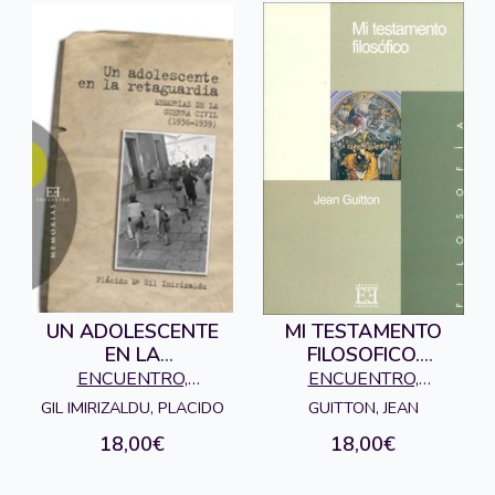
UN ADOLESCENTE
MI TESTAMENTO
EN LA
FILOSOFICO.
RETAGUARDIA.
AGOTADO
ENCUENTRO,
ENCUENTRO,
MEMORIAS DE LA
EDICIONES
EDICIONES
GIL IMIRIZALDU, PLACIDO
GUITTON, JEAN
GUERRA CIVI
18,00€
18,00€