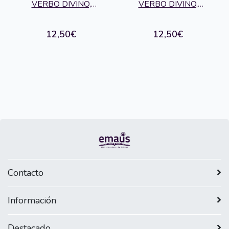
CONCILIUM 351
VERBO DIVINO,
VERBO DIVINO,
EDITORIAL
EDITORIAL
12,50€
12,50€
Contacto
Información
Destacado