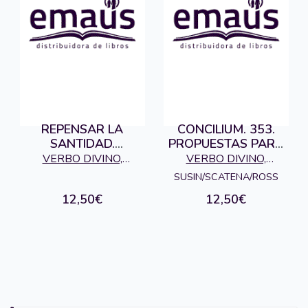
REPENSAR LA
CONCILIUM. 353.
SANTIDAD.
PROPUESTAS PARA
CONCILIUM 351
LA REFORMA DE LA
VERBO DIVINO,
VERBO DIVINO,
CURIA
EDITORIAL
EDITORIAL
SUSIN/SCATENA/ROSS
12,50€
12,50€