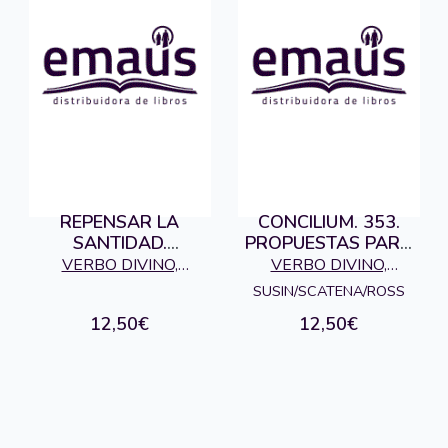
REPENSAR LA
CONCILIUM. 353.
SANTIDAD.
PROPUESTAS PARA
CONCILIUM 351
LA REFORMA DE LA
VERBO DIVINO,
VERBO DIVINO,
CURIA
EDITORIAL
EDITORIAL
SUSIN/SCATENA/ROSS
12,50€
12,50€