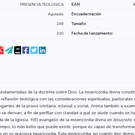
PRESENCIA TEOLOGICA
EAN
Agotado
Encuadernación
248
Tamaño
330
Fecha de lanzamiento:
fundamentales de la doctrina sobre Dios. La misericordia divina consti
 reflexión teológica con las consideraciones espirituales, pastorales 
antes de la praxis cristiana, eclesial y social. Anima también a exam
 se derivan, a fin de perfilar con claridad a qué se alude cuando se h
a de la Iglesia. ½El evangelio de la misericordia divina en Jesucristo 
empo, lo más bello que puede existir, porque es capaz de transforma
 en su graciosa misericordia. Esta misericordia, en cuanto don divino,