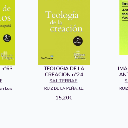
s nº63
TEOLOGIA DE LA
IMA
CREACION nº24
AN
E,
SAL TERRAE,
S
FUND
L
EDITORIAL
an Luis
RUIZ DE LA PEÑA, J.L.
RUIZ
15,20€