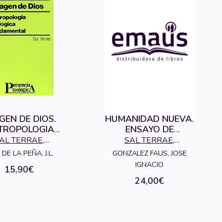
GEN DE DIOS.
HUMANIDAD NUEVA.
TROPOLOGIA
ENSAYO DE
TEOLOGICA
CRISTOLOGIA
AL TERRAE,
SAL TERRAE,
AMENTALnº49
EDITORIAL
EDITORIAL
GONZALEZ FAUS, JOSE
 DE LA PEÑA, J.L.
IGNACIO
15,90€
24,00€