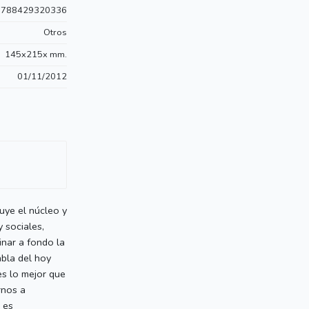
9788429320336
Otros
145x215x mm.
01/11/2012
tuye el núcleo y
y sociales,
inar a fondo la
abla del hoy
es lo mejor que
rnos a
 es