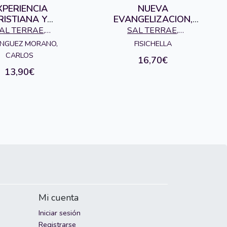
XPERIENCIA
NUEVA
RISTIANA Y
EVANGELIZACION,
ICOANALISIS
LA nº187
AL TERRAE,
SAL TERRAE,
EDITORIAL
EDITORIAL
NGUEZ MORANO,
FISICHELLA
CARLOS
16,70€
13,90€
Mi cuenta
Iniciar sesión
Registrarse