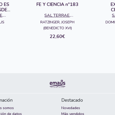
O ES
FE Y CIENCIA nº183
E
SDE
C
78
PS
E,
SAL TERRAE,
S
L
EDITORIAL
RATZINGER, JOSEPH
DOMI
US
(BENEDICTO XVI)
22,60€
mación
Destacado
es somos
Novedades
ción de datos
Más vendidos