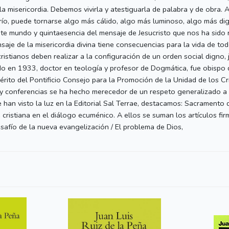
a misericordia. Debemos vivirla y atestiguarla de palabra y de obra. A
río, puede tornarse algo más cálido, algo más luminoso, algo más di
 este mundo y quintaesencia del mensaje de Jesucristo que nos ha sido
saje de la misericordia divina tiene consecuencias para la vida de tod
cristianos deben realizar a la configuración de un orden social digno, 
 en 1933, doctor en teología y profesor de Dogmática, fue obispo d
to del Pontificio Consejo para la Promoción de la Unidad de los Cri
y conferencias se ha hecho merecedor de un respeto generalizado a 
han visto la luz en la Editorial Sal Terrae, destacamos: Sacramento d
e cristiana en el diálogo ecuménico. A ellos se suman los artículos fi
safío de la nueva evangelización / El problema de Dios,