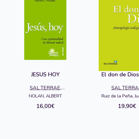
JESUS HOY
El don de Dio
SAL TERRAE,
SAL TERRA
EDITORIAL
EDITORIA
NOLAN, ALBERT
Ruiz de la Peña, Ju
16,00€
19,90€