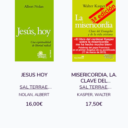
JESUS HOY
MISERICORDIA, LA.
CLAVE DEL
EVANGELIO Y DE LA
SAL TERRAE,
SAL TERRAE,
VIDA CRISTIANA
EDITORIAL
EDITORIAL
NOLAN, ALBERT
KASPER, WALTER
16,00€
17,50€