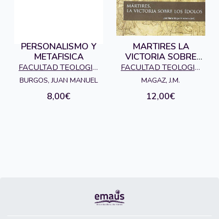
PERSONALISMO Y
MARTIRES LA
METAFISICA
VICTORIA SOBRE
LOS IDOLOS
FACULTAD TEOLOGIA
FACULTAD TEOLOGIA
SAN DAMASO
SAN DAMASO
BURGOS, JUAN MANUEL
MAGAZ, J.M.
8,00€
12,00€