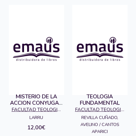
MISTERIO DE LA
TEOLOGIA
ACCION CONYUGAL,
FUNDAMENTAL
EL.
FACULTAD TEOLOGIA
FACULTAD TEOLOGIA
SAN DAMASO
SAN DAMASO
REVILLA CUÑADO,
LARRU
AVELINO / CANTOS
12,00€
APARICI