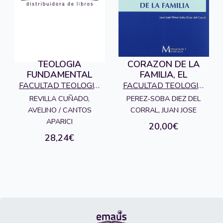
TEOLOGIA
CORAZON DE LA
FUNDAMENTAL
FAMILIA, EL
FACULTAD TEOLOGIA
FACULTAD TEOLOGIA
SAN DAMASO
SAN DAMASO
REVILLA CUÑADO,
PEREZ-SOBA DIEZ DEL
AVELINO / CANTOS
CORRAL, JUAN JOSE
APARICI
20,00€
28,24€