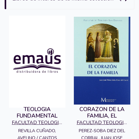
TEOLOGIA
CORAZON DE LA
FUNDAMENTAL
FAMILIA, EL
FACULTAD TEOLOGIA
FACULTAD TEOLOGIA
SAN DAMASO
SAN DAMASO
REVILLA CUÑADO,
PEREZ-SOBA DIEZ DEL
AVELINO / CANTOS
CORRAL, JUAN JOSE