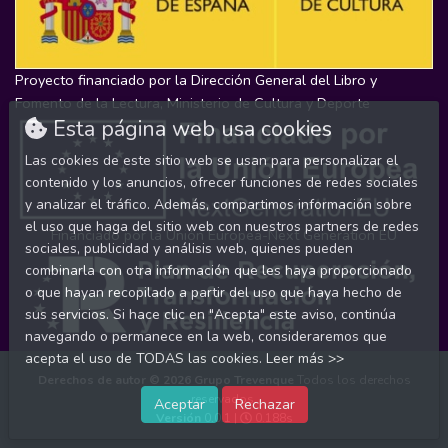
Proyecto financiado por la Dirección General del Libro y
Fomento de la Lectura, Ministerio de Cultura y Deporte
Esta página web usa cookies
Las cookies de este sitio web se usan para personalizar el
contenido y los anuncios, ofrecer funciones de redes sociales
y analizar el tráfico. Además, compartimos información sobre
el uso que haga del sitio web con nuestros partners de redes
Financiado por la Unión Europea-Next Generation EU
sociales, publicidad y análisis web, quienes pueden
combinarla con otra información que les haya proporcionado
o que hayan recopilado a partir del uso que haya hecho de
sus servicios. Si hace clic en "Acepta" este aviso, continúa
navegando o permanece en la web, consideraremos que
acepta el uso de TODAS las cookies.
Leer más >>
Derechos de autor © 2026
Grupo Trevenque
Todos los derechos
reservados.
Aceptar
Rechazar
Versión
0.0.1 |
0.188s