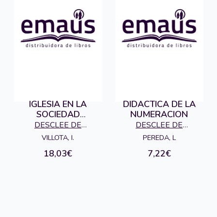
IGLESIA EN LA
DIDACTICA DE LA
SOCIEDAD
NUMERACION
ESPAÑOLA Y VASCA
DESCLEE DE
DESCLEE DE
CONTEMPOR.
BROUWER S.A.,
BROUWER S.A.,
VILLOTA, I.
PEREDA, L
EDITORIAL
EDITORIAL
18,03€
7,22€