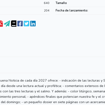
640
Tamaño
204
Fecha de lanzamiento:
ena Noticia de cada día 2027 ofrece: - indicación de las lecturas y
l día desde una lectura actual y profética; - comentarios extensos de 
s con las tres lecturas y el salmo. Y además: - color litúrgico, semana 
cimiento personal; - apéndices finales que potencian nuestra fe y el c
gelio del domingo; - un pequeño dosier en siete páginas con un acercami