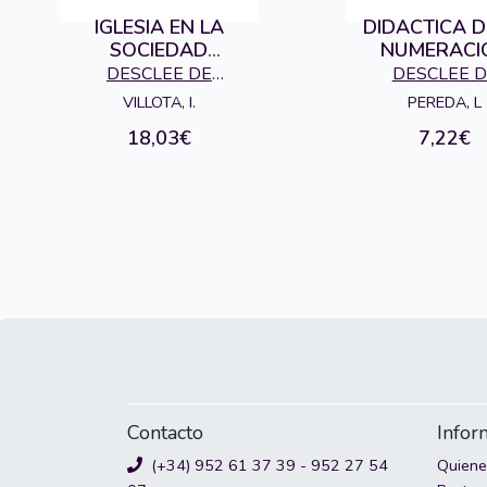
IGLESIA EN LA
DIDACTICA D
SOCIEDAD
NUMERACI
ESPAÑOLA Y VASCA
DESCLEE DE
DESCLEE D
CONTEMPOR.
BROUWER S.A.,
BROUWER S.
VILLOTA, I.
PEREDA, L
EDITORIAL
EDITORIA
18,03€
7,22€
Contacto
Infor
(+34) 952 61 37 39 - 952 27 54
Quien