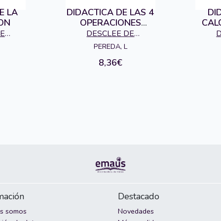
E LA
DIDACTICA DE LAS 4
DI
ON
OPERACIONES
CAL
ARITMETICAS
E
DESCLEE DE
D
BASICAS
A.,
BROUWER S.A.,
BR
PEREDA, L
L
EDITORIAL
8,36€
mación
Destacado
es somos
Novedades