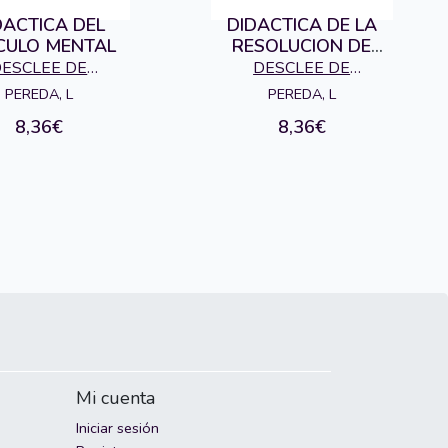
DACTICA DEL
DIDACTICA DE LA
CULO MENTAL
RESOLUCION DE
PROBLEMAS
ESCLEE DE
DESCLEE DE
OUWER S.A.,
BROUWER S.A.,
PEREDA, L
PEREDA, L
EDITORIAL
EDITORIAL
8,36€
8,36€
Mi cuenta
Iniciar sesión