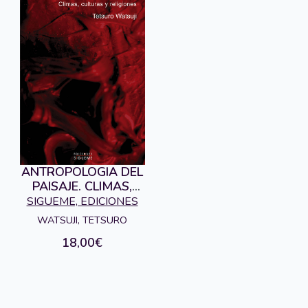
ANTROPOLOGIA DEL
PAISAJE. CLIMAS,
CULTURAS Y
SIGUEME, EDICIONES
RELIGIONES
WATSUJI, TETSURO
18,00€