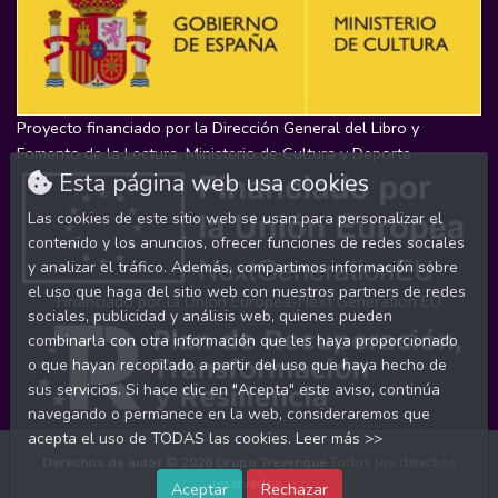
Proyecto financiado por la Dirección General del Libro y
Fomento de la Lectura, Ministerio de Cultura y Deporte
Esta página web usa cookies
Las cookies de este sitio web se usan para personalizar el
contenido y los anuncios, ofrecer funciones de redes sociales
y analizar el tráfico. Además, compartimos información sobre
el uso que haga del sitio web con nuestros partners de redes
Financiado por la Unión Europea-Next Generation EU
sociales, publicidad y análisis web, quienes pueden
combinarla con otra información que les haya proporcionado
o que hayan recopilado a partir del uso que haya hecho de
sus servicios. Si hace clic en "Acepta" este aviso, continúa
navegando o permanece en la web, consideraremos que
acepta el uso de TODAS las cookies.
Leer más >>
Derechos de autor © 2026
Grupo Trevenque
Todos los derechos
reservados.
Aceptar
Rechazar