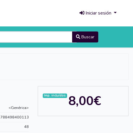
Iniciar sesión
Buscar
8,00€
Imp. incluídos
<Genérica>
9788498400113
48