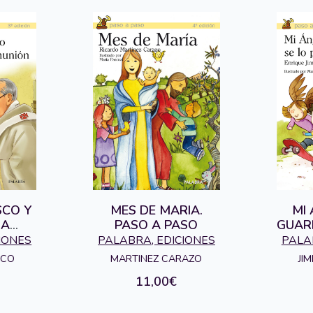
SCO Y
MES DE MARIA.
MI 
RA
PASO A PASO
GUAR
N
IONES
PALABRA, EDICIONES
PALA
SCO
MARTINEZ CARAZO
JI
11,00€