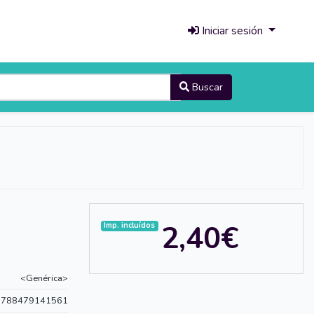
Iniciar sesión
Buscar
2,40€
Imp. incluídos
<Genérica>
9788479141561