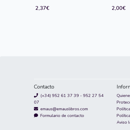
2,37€
2,00€
Contacto
Infor
(+34) 952 61 37 39 - 952 27 54
Quien
07
Protec
emaus@emauslibros.com
Polític
Formulario de contacto
Polític
Aviso 