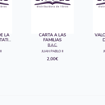
E LA
CARTA A LAS
VALO
TATIS
FAMILIAS
D
ARTA
B.A.C.
II
JUAN PABLO II
J
2,00€