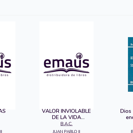
AS
VALOR INVIOLABLE
Dios
S
DE LA VIDA
en
HUMANA
c
B.A.C.
II
JUAN PABLO II