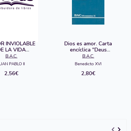
R INVIOLABLE
Dios es amor. Carta
E LA VIDA
encíclica "Deus
HUMANA
caritas est"
B.A.C.
B.A.C.
UAN PABLO II
Benedicto XVI
2,56€
2,80€