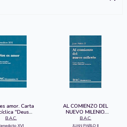
 es amor. Carta
AL COMIENZO DEL
cíclica "Deus
NUEVO MILENIO.
aritas est"
NOVO MILLENNIO
B.A.C.
B.A.C.
INUENTE
Benedicto XVI
JUAN PABLO II