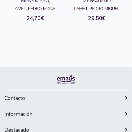
NAZARET, EL
FRAY LUIS DE LEON
MENSAJERO,
MENSAJERO,
EDICIONES
EDICIONES
LAMET, PEDRO MIGUEL
LAMET, PEDRO MIGUEL
24,70€
29,50€
Contacto
Información
Destacado