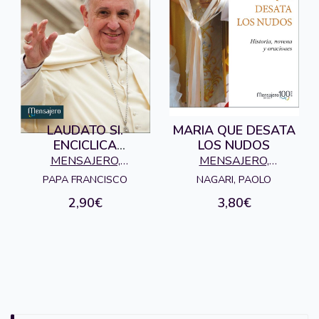
LAUDATO SI.
MARIA QUE DESATA
ENCICLICA
LOS NUDOS
(MENSAJERO)
MENSAJERO,
MENSAJERO,
EDICIONES
EDICIONES
PAPA FRANCISCO
NAGARI, PAOLO
2,90€
3,80€