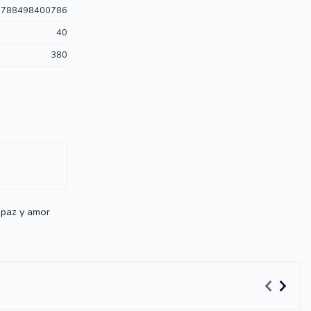
9788498400786
40
380
 paz y amor